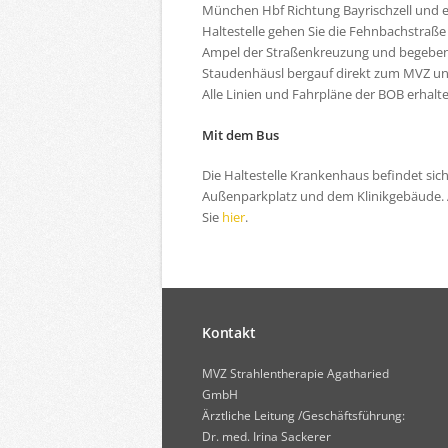
München Hbf Richtung Bayrischzell und er
Haltestelle gehen Sie die Fehnbachstraße
Ampel der Straßenkreuzung und begeben s
Staudenhäusl bergauf direkt zum MVZ un
Alle Linien und Fahrpläne der BOB erhalt
Mit dem Bus
Die Haltestelle Krankenhaus befindet s
Außenparkplatz und dem Klinikgebäude. A
Sie
hier
.
Kontakt
MVZ Strahlentherapie Agatharied
GmbH
Ärztliche Leitung /Geschäftsführung:
Dr. med. Irina Sackerer