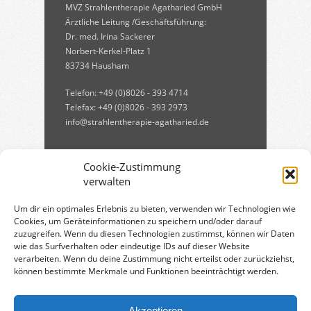
MVZ Strahlentherapie Agatharied GmbH
Ärztliche Leitung /Geschäftsführung:
Dr. med. Irina Sackerer
Norbert-Kerkel-Platz 1
83734 Hausham
Telefon: +49 (0)8026 - 393 4714
Telefax: +49 (0)8026 - 393 2973
info@strahlentherapie-agatharied.de
Cookie-Zustimmung
verwalten
Um dir ein optimales Erlebnis zu bieten, verwenden wir Technologien wie
Cookies, um Geräteinformationen zu speichern und/oder darauf
zuzugreifen. Wenn du diesen Technologien zustimmst, können wir Daten
Qualitätsmanagement:
wie das Surfverhalten oder eindeutige IDs auf dieser Website
verarbeiten. Wenn du deine Zustimmung nicht erteilst oder zurückziehst,
können bestimmte Merkmale und Funktionen beeinträchtigt werden.
Qualitätsmanagement in der
Strahlentherapie
[PDF, 750 KB]
Akzeptieren