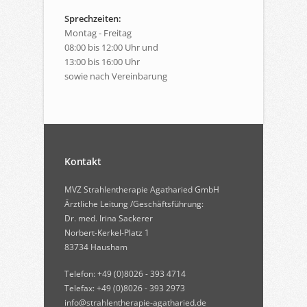
Sprechzeiten:
Montag - Freitag
08:00 bis 12:00 Uhr und
13:00 bis 16:00 Uhr
sowie nach Vereinbarung
Kontakt
MVZ Strahlentherapie Agatharied GmbH
Ärztliche Leitung /Geschäftsführung:
Dr. med. Irina Sackerer
Norbert-Kerkel-Platz 1
83734 Hausham
Telefon: +49 (0)8026 - 393 4714
Telefax: +49 (0)8026 - 393 2973
info@strahlentherapie-agatharied.de