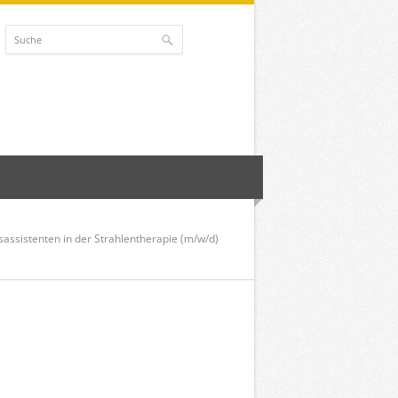
sassistenten in der Strahlentherapie (m/w/d)