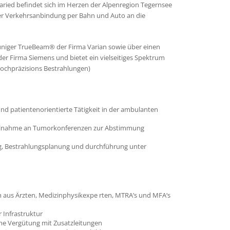
ried befindet sich im Herzen der Alpenregion Tegernsee
ter Verkehrsanbindung per Bahn und Auto an die
uniger TrueBeam® der Firma Varian sowie über einen
Firma Siemens und bietet ein vielseitiges Spektrum
Hochpräzisions Bestrahlungen)
und patientenorientierte Tätigkeit in der ambulanten
Teilnahme an Tumorkonferenzen zur Abstimmung
ng, Bestrahlungsplanung und durchführung unter
m aus Ärzten, Medizinphysikexpe rten, MTRA’s und MFA‘s
r Infrastruktur
iche Vergütung mit Zusatzleitungen