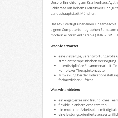
Unsere Einrichtung am Krankenhaus Agatha
Schliersee mit hohem Freizeitwert und gu
Landeshauptstadt München.
Das MVZ verfügt über einen Linearbeschle
eignen Computertomographen Somatom der 
modern er Strahlentherapie ( IMRT/IGRT, 
Was Sie erwartet
eine vielseitige, verantwortungsvolle 
strahlentherapeutischen Versorgung
Interdisziplinäre Zusammenarbeit: 
komplexer Therapiekonzepte
Mitwirkung bei der Indikationsstellu
fachärztlicher Aufsicht
Was wir anbieten:
ein engagiertes und freundliches Tea
flexible, planbare Arbeitszeiten
ein moderner Arbeitsplatz mit digitale
eine leistungsorientierte aussertarifl