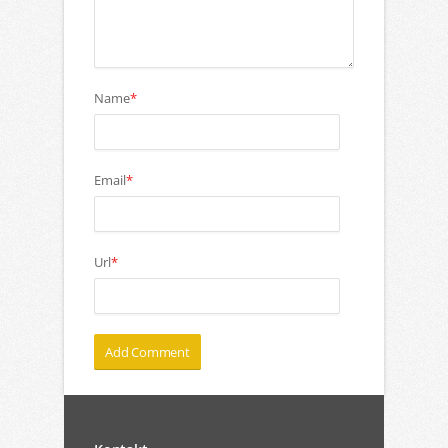
Name
*
Email
*
Url
*