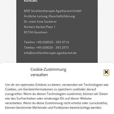
Kontakt
MVZ Strahlentherapie Agatharied GmbH
Ärztliche Leitung /Geschäftsführung:
Dr. med. Irina Sackerer
Norbert-Kerkel-Platz 1
83734 Hausham
Telefon: +49 (0)8026 - 393 4714
Telefax: +49 (0)8026 - 393 2973
info@strahlentherapie-agatharied.de
Cookie-Zustimmung
verwalten
Um dir ein optimales Erlebnis zu bieten, verwenden wir Technologien wie
Cookies, um Geräteinformationen zu speichern und/oder darauf
zuzugreifen. Wenn du diesen Technologien zustimmst, können wir Daten
Qualitätsmanagement:
wie das Surfverhalten oder eindeutige IDs auf dieser Website
verarbeiten. Wenn du deine Zustimmung nicht erteilst oder zurückziehst,
können bestimmte Merkmale und Funktionen beeinträchtigt werden.
Qualitätsmanagement in der
Strahlentherapie
[PDF, 750 KB]