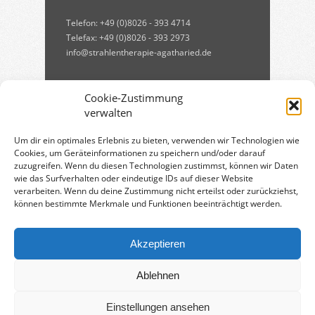
Telefon: +49 (0)8026 - 393 4714
Telefax: +49 (0)8026 - 393 2973
info@strahlentherapie-agatharied.de
Cookie-Zustimmung
verwalten
Um dir ein optimales Erlebnis zu bieten, verwenden wir Technologien wie
Cookies, um Geräteinformationen zu speichern und/oder darauf
zuzugreifen. Wenn du diesen Technologien zustimmst, können wir Daten
Qualitätsmanagement:
wie das Surfverhalten oder eindeutige IDs auf dieser Website
verarbeiten. Wenn du deine Zustimmung nicht erteilst oder zurückziehst,
können bestimmte Merkmale und Funktionen beeinträchtigt werden.
Qualitätsmanagement in der
Strahlentherapie
[PDF, 750 KB]
Akzeptieren
Ablehnen
© 2026 MVZ Agatharied GmbH
Einstellungen ansehen
Home
Strahlentherapie
Technik