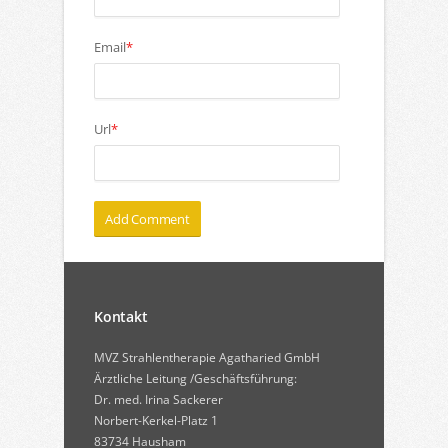
Email
*
Url
*
Kontakt
MVZ Strahlentherapie Agatharied GmbH
Ärztliche Leitung /Geschäftsführung:
Dr. med. Irina Sackerer
Norbert-Kerkel-Platz 1
83734 Hausham