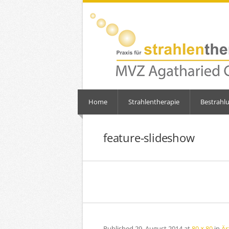
Home
Strahlentherapie
Bestrahl
feature-slideshow
Published
29. August 2014
at
80 × 80
in
Är