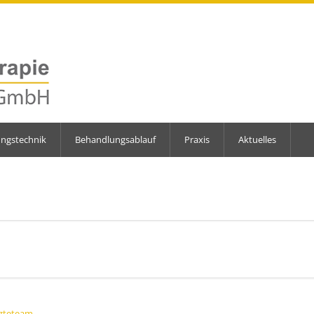
ungstechnik
Behandlungsablauf
Praxis
Aktuelles
zteteam