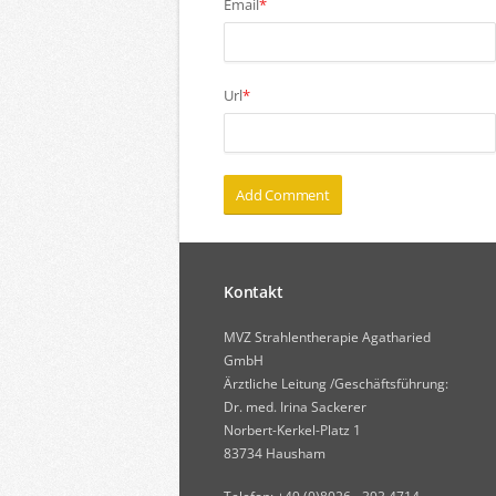
Email
*
Url
*
Kontakt
MVZ Strahlentherapie Agatharied
GmbH
Ärztliche Leitung /Geschäftsführung:
Dr. med. Irina Sackerer
Norbert-Kerkel-Platz 1
83734 Hausham