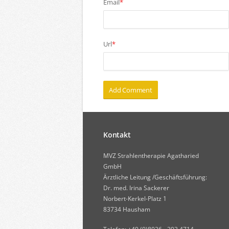
Email
*
Url
*
Kontakt
MVZ Strahlentherapie Agatharied
GmbH
Ärztliche Leitung /Geschäftsführung:
Dr. med. Irina Sackerer
Norbert-Kerkel-Platz 1
83734 Hausham