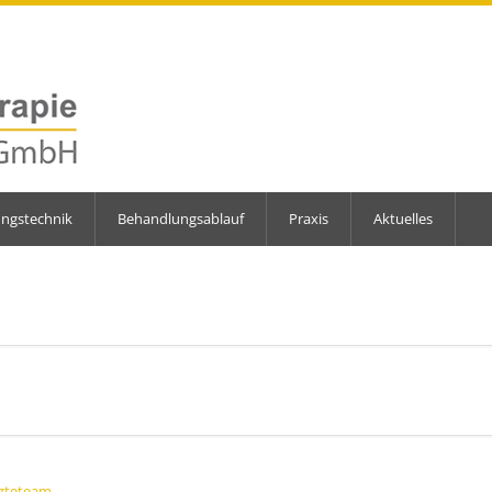
ungstechnik
Behandlungsablauf
Praxis
Aktuelles
zteteam