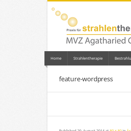
Home
Strahlentherapie
Bestrahl
feature-wordpress
Published
29. August 2014
at
80 × 80
in
Är