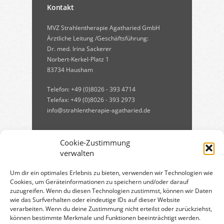
Kontakt
MVZ Strahlentherapie Agatharied GmbH
Ärztliche Leitung /Geschäftsführung:
Dr. med. Irina Sackerer
Norbert-Kerkel-Platz 1
83734 Hausham
Telefon: +49 (0)8026 - 393 4714
Telefax: +49 (0)8026 - 393 2973
info@strahlentherapie-agatharied.de
Cookie-Zustimmung
verwalten
Um dir ein optimales Erlebnis zu bieten, verwenden wir Technologien wie
Cookies, um Geräteinformationen zu speichern und/oder darauf
zuzugreifen. Wenn du diesen Technologien zustimmst, können wir Daten
Qualitätsmanagement:
wie das Surfverhalten oder eindeutige IDs auf dieser Website
verarbeiten. Wenn du deine Zustimmung nicht erteilst oder zurückziehst,
können bestimmte Merkmale und Funktionen beeinträchtigt werden.
Qualitätsmanagement in der