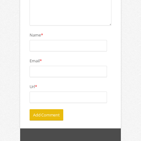
Name
*
Email
*
Url
*