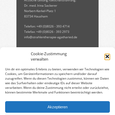
Ärztliche Leitung /Geschäftsführung:
Dr. med. Irina Sackerer
Norbert-Kerkel-Platz 1
83734 Hausham
Telefon: +49 (0)8026 - 393 4714
Telefax: +49 (0)8026 - 393 2973
info@strahlentherapie-agatharied.de
Cookie-Zustimmung
verwalten
Um dir ein optimales Erlebnis zu bieten, verwenden wir Technologien wie
Cookies, um Geräteinformationen zu speichern und/oder darauf
zuzugreifen. Wenn du diesen Technologien zustimmst, können wir Daten
Qualitätsmanagement:
wie das Surfverhalten oder eindeutige IDs auf dieser Website
verarbeiten. Wenn du deine Zustimmung nicht erteilst oder zurückziehst,
können bestimmte Merkmale und Funktionen beeinträchtigt werden.
Qualitätsmanagement in der
Strahlentherapie
[PDF, 750 KB]
Akzeptieren