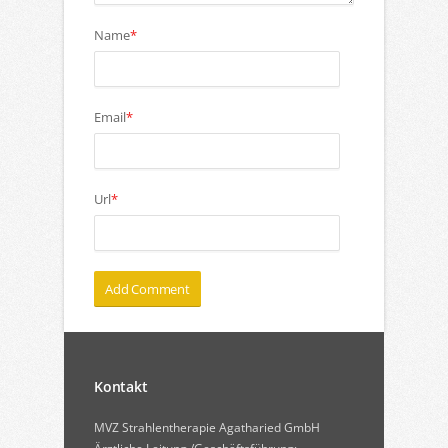
Name
*
Email
*
Url
*
Kontakt
MVZ Strahlentherapie Agatharied GmbH