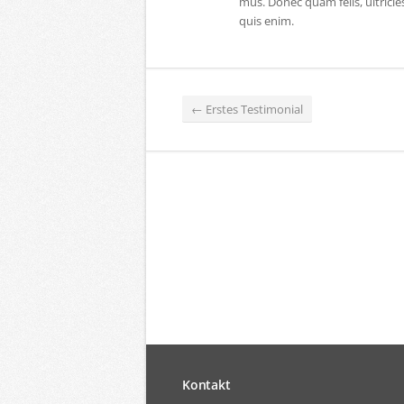
mus. Donec quam felis, ultrici
quis enim.
←
Erstes Testimonial
Kontakt