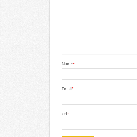
Name
*
Email
*
Url
*